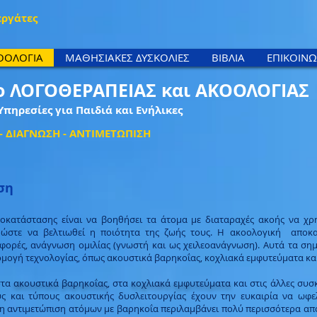
εργάτες
ΟΟΛΟΓΙΑ
ΜΑΘΗΣΙΑΚΕΣ ΔΥΣΚΟΛΙΕΣ
ΒΙΒΛΙΑ
ΕΠΙΚΟΙΝΩ
ο ΛΟΓΟΘΕΡΑΠΕΙΑΣ και ΑΚΟΟΛΟΓΙΑΣ
Υπηρεσίες για Παιδιά και Ενήλικες
 ΔΙΑΓΝΩΣΗ - ΑΝΤΙΜΕΤΩΠΙΣΗ
ση
ποκατάστασης είναι να βοηθήσει τα άτομα με διαταραχές ακοής να χ
, ώστε να βελτιωθεί η ποιότητα της ζωής τους. Η ακοολογική αποκα
 φορές, ανάγνωση ομιλίας (γνωστή και ως χειλεοανάγνωση). Αυτά τα σ
ρμογή τεχνολογίας, όπως ακουστικά βαρηκοΐας, κοχλιακά εμφυτεύματα κα
στα
ακουστικά βαρηκοΐας
, στα
κοχλιακά εμφυτεύματα
και στις άλλες συσ
ύς και τύπους ακουστικής δυσλειτουργίας έχουν την ευκαιρία να ωφ
η αντιμετώπιση ατόμων με βαρηκοΐα περιλαμβάνει πολύ περισσότερα από