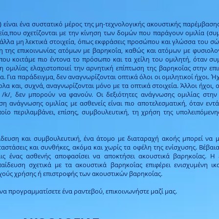
 είναι ένα συστατικό μέρος της μη-τεχνολογικής ακουστικής παρέμβασης.
χεία,που σχετίζονται με την κίνηση των δομών που παράγουν ομιλία (συ
 άλλα μη λεκτικά στοιχεία, όπως εκφράσεις προσώπου και γλώσσα του σώ
η της επικοινωνίας ατόμων με βαρηκοΐα, καθώς και ατόμων με φυσιολογ
που κοιτάμε πιο έντονα το πρόσωπο και τα χείλη του ομιλητή, όταν συ
ομιλίας ελαχιστοποιεί την αρνητική επίπτωση της βαρηκοΐας στην επι
α. Για παράδειγμα, δεν αναγνωρίζονται οπτικά όλοι οι ομιλητικοί ήχοι. Ήχ
κολα και, συχνά, αναγνωρίζονται μόνο με τα οπτικά στοιχεία. Άλλοι ήχοι,
 /k/, δεν μπορούν να φανούν. Οι δεξιότητες ανάγνωσης ομιλίας στην
ση ανάγνωσης ομιλίας με ασθενείς είναι πιο αποτελεσματική, όταν εν
οίο περιλαμβάνει, επίσης, συμβουλευτική, τη χρήση της υπολειπόμενη
δευση και συμβουλευτική, ένα άτομο με διαταραχή ακοής μπορεί να μά
αστάσεις και συνθήκες, ακόμα και χωρίς τα οφέλη της ενίσχυσης. Βέβαι
ις ένας ασθενής αποφασίσει να αποκτήσει ακουστικά βαρηκοΐας. Η έ
αίδευση σχετικά με τα ακουστικά βαρηκοΐας επιφέρει ενισχυμένη ικ
υχούς χρήσης ή επιστροφής των ακουστικών βαρηκοΐας.
 να προγραμματίσετε ένα ραντεβού, επικοινωνήστε μαζί μας.