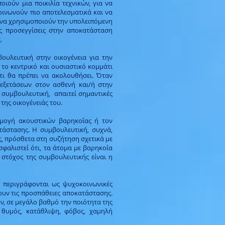
ιούν μια ποικιλία τεχνικών, για να
κοινωνούν πιο αποτελεσματικά και να
ς να χρησιμοποιούν την υπολειπόμενη
ές προσεγγίσεις στην αποκατάσταση
.
ουλευτική στην οικογένεια για την
το κεντρικό και ουσιαστικό κομμάτι
τι θα πρέπει να ακολουθήσει. Όταν
 εξετάσεων στον ασθενή και/ή στην
 συμβουλευτική, απαιτεί σημαντικές
της οικογένειάς του.
ρμογή ακουστικών βαρηκοΐας ή τον
τάστασης. Η συμβουλευτική, συχνά,
ς, πρόσθετα στη συζήτηση σχετικά με
σφαλιστεί ότι, τα άτομα με βαρηκοΐα
στόχος της συμβουλευτικής είναι η
ς περιγράφονται ως ψυχοκοινωνικές
νουν τις προσπάθειες αποκατάστασης.
ν, σε μεγάλο βαθμό την ποιότητα της
, θυμός, κατάθλιψη, φόβος, χαμηλή