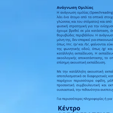
Ανάγνωση Ομιλίας
Η ανάγνωση ομιλίας (Speechreading)
λέει ένα άτομο από τα οπτικά στοι
γλώσσας και του στόματος) και από
φυσική στρατηγική για την ενίσχυσ
έχουμε βρεθεί σε μία κατάσταση, ό
θορυβώδες περιβάλλον. Η ανάγνωση 
μόνη της, δεν επαρκεί για επικοινωνί
όπως /m/, /p/ και /b/, φαίνονται εύ
της φωνητικής οδού, όπως /g/ και
κατάλληλη εκπαίδευση. Η εκπαίδευ
ακοολογικής αποκατάστασης, το οπ
επίσημη ακουστική εκπαίδευση.
Με την κατάλληλη ακουστική εκπαί
αποτελεσματικά σε διαφορετικές κατ
παρέχουν περισσότερα οφέλη, μόλ
προσεκτική συμβουλευτική και εκπ
ουσιαστικά, την πιθανότητα ανεπιτ
Για περισσότερες πληροφορίες ή για
Κέντρο