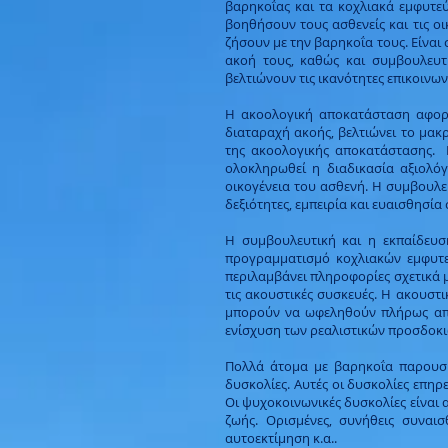
βαρηκοΐας και τα κοχλιακά εμφυτεύ
βοηθήσουν τους ασθενείς και τις ο
ζήσουν με την βαρηκοΐα τους. Είναι
ακοή τους, καθώς και συμβουλευτ
βελτιώνουν τις ικανότητες επικοινων
Η ακοολογική αποκατάσταση αφορά 
διαταραχή ακοής, βελτιώνει το μακ
της ακοολογικής αποκατάστασης. Η
ολοκληρωθεί η διαδικασία αξιολό
οικογένεια του ασθενή. Η συμβουλε
δεξιότητες, εμπειρία και ευαισθησία
Η συμβουλευτική και η εκπαίδευσ
προγραμματισμό κοχλιακών εμφυτευ
περιλαμβάνει πληροφορίες σχετικά μ
τις ακουστικές συσκευές. Η ακουστι
μπορούν να ωφεληθούν πλήρως από 
ενίσχυση των ρεαλιστικών προσδοκι
Πολλά άτομα με βαρηκοΐα παρουσιά
δυσκολίες. Αυτές οι δυσκολίες επη
Οι ψυχοκοινωνικές δυσκολίες είναι 
ζωής. Ορισμένες, συνήθεις συναισ
αυτοεκτίμηση κ.α..