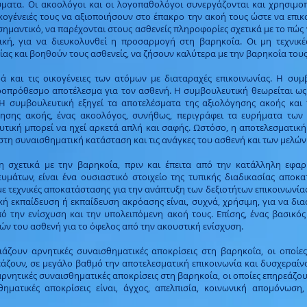
ματα. Οι ακοολόγοι και οι λογοπαθολόγοι συνεργάζονται και χρησιμοπο
ικογένειές τους να αξιοποιήσουν στο έπακρο την ακοή τους ώστε να επι
 σημαντικό, να παρέχονται στους ασθενείς πληροφορίες σχετικά με το πώ
ική, για να διευκολυνθεί η προσαρμογή στη βαρηκοΐα. Οι μη τεχνικ
ίας και βοηθούν τους ασθενείς, να ζήσουν καλύτερα με την βαρηκοΐα τους
και τις οικογένειες των ατόμων με διαταραχές επικοινωνίας. Η συμβ
ροπρόθεσμο αποτέλεσμα για τον ασθενή. Η συμβουλευτική θεωρείται ως 
 συμβουλευτική εξηγεί τα αποτελέσματα της αξιολόγησης ακοής και 
γησης ακοής, ένας ακοολόγος, συνήθως, περιγράφει τα ευρήματα των
υτική μπορεί να ηχεί αρκετά απλή και σαφής. Ωστόσο, η αποτελεσματική
 στη συναισθηματική κατάσταση και τις ανάγκες του ασθενή και των μελών 
η σχετικά με την βαρηκοΐα, πριν και έπειτα από την κατάλληλη εφα
μάτων, είναι ένα ουσιαστικό στοιχείο της τυπικής διαδικασίας αποκα
ε τεχνικές αποκατάστασης για την ανάπτυξη των δεξιοτήτων επικοινωνία
κή εκπαίδευση ή εκπαίδευση ακρόασης είναι, συχνά, χρήσιμη, για να δια
την ενίσχυση και την υπολειπόμενη ακοή τους. Επίσης, ένας βασικός 
ών του ασθενή για το όφελος από την ακουστική ενίσχυση.
ζουν αρνητικές συναισθηματικές αποκρίσεις στη βαρηκοΐα, οι οποίε
ρεάζουν, σε μεγάλο βαθμό την αποτελεσματική επικοινωνία και δυσχεραί
αρνητικές συναισθηματικές αποκρίσεις στη βαρηκοΐα, οι οποίες επηρεάζου
θηματικές αποκρίσεις είναι, άγχος, απελπισία, κοινωνική απομόνωση