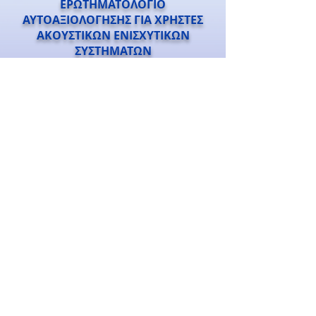
ΕΡΩΤΗΜΑΤΟΛΟΓΙΟ
ΑΥΤΟΑΞΙΟΛΟΓΗΣΗΣ ΓΙΑ ΧΡΗΣΤΕΣ
ΑΚΟΥΣΤΙΚΩΝ ΕΝΙΣΧΥΤΙΚΩΝ
ΣΥΣΤΗΜΑΤΩΝ
Κέντρο
ΛΟΓΟΘΕΡΑΠΕΙΑΣ και
ΑΚΟΟΛΟΓΙΑΣ
Λεωφόρος Δημ. Γούναρη 66-72
26226 Πάτρα Patras
Τηλ. 2610-325275
Δευτέρα-Παρασκευή 9:00 πμ - 9:00 μμ
Σάβατο 9:00 πμ - 1:00 μμ
Certified Member of the American
Speech - Language - Hearing Association
©2002-2026 Κέντρο Λογοθεραπείας και Ακοολογίας