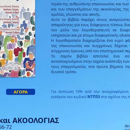
τομέα της ανθρώπινης επικοινωνίας και των
και των επαγγελμάτων της ακοολογίας, τη
ομιλίας, γλώσσας και ακοής.
Αυτό το βιβλίο παρέχει στους αναγνώστες
απαραίτητες για τους διάφορους τύπους δια
τον ρόλο του λογοθεραπευτή σε διαφορ
υπηρεσιών και με άτομα διαφορετικής ηλικία
Η λογοθεραπεία διαχειρίζεται ένα ευρύ 
της επικοινωνίας και συγχρόνως δέχεται
σύγχρονες έρευνες από τον επιστημονικό πε
Το παρόν βιβλίο αποτελεί ένα σύγ
ανταποκρινόμενο στην ταχεία ανάπτυξη των 
τους επαγγελματίες στα πρώτα βήματα τη
δυνατό τρόπο.
ΑΓΟΡΑ
Για έκπτωση 10% από την αναγραφόμενη τ
εισάγετε τον κωδικό
ΝΤΠ53
στα σχόλια της 
και ΑΚΟΟΛΟΓΙΑΣ
Δε
66-72