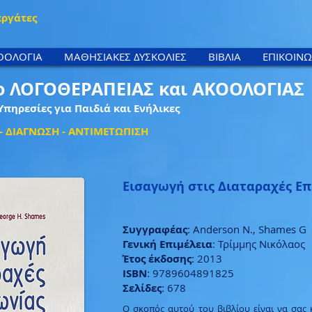
εργάτες
ΟΟΛΟΓΙΑ
ΜΑΘΗΣΙΑΚΕΣ ΔΥΣΚΟΛΙΕΣ
ΒΙΒΛΙΑ
ΕΠΙΚΟΙΝΩ
ο ΛΟΓΟΘΕΡΑΠΕΙΑΣ και ΑΚΟΟΛΟΓΙΑΣ
Υπηρεσίες για Παιδιά και Ενήλικες
 ΔΙΑΓΝΩΣΗ - ΑΝΤΙΜΕΤΩΠΙΣΗ
Εισαγωγή στις Διαταραχές Ε
Συγγραφέας
: Anderson N., Shames G
Γενική Επιμέλεια
: Τρίμμης Νικόλαος
Έτος έκδοσης
: 2013
ISBN
: 9789604891825
Σελίδες
: 678
Ο σκοπός αυτού του βιβλίου είναι να σας