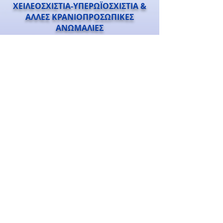
ΧΕΙΛΕΟΣΧΙΣΤΙΑ-ΥΠΕΡΩΪΟΣΧΙΣΤΙΑ &
ΑΛΛΕΣ ΚΡΑΝΙΟΠΡΟΣΩΠΙΚΕΣ
ΑΝΩΜΑΛΙΕΣ
Κέντρο
ΛΟΓΟΘΕΡΑΠΕΙΑΣ και
ΑΚΟΟΛΟΓΙΑΣ
Λεωφόρος Δημ. Γούναρη 66-72
26226 Πάτρα Patras
Τηλ. 2610-325275
Δευτέρα-Παρασκευή 9:00 πμ - 9:00 μμ
Σάβατο 9:00 πμ - 1:00 μμ
Certified Member of the American
Speech - Language - Hearing Association
©2002-2026 Κέντρο Λογοθεραπείας και Ακοολογίας