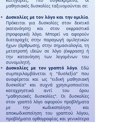
κατηγορίες. Πιο συγκεκριμένα, οι
μαθησιακές δυσκολίες ταξινομούνται σε:
Δυσκολίες με τον λόγο και την ομιλία
.
Πρόκειται για δυσκολίες στον δεκτικό
(κατανόηση) και στον εκφραστικό
(προφορικό) λόγο. Μπορεί να αφορούν
διαταραχές στην παραγωγή ομιλητικών
ήχων (άρθρωση), στην σημασιολογία, τη
μετατροπή ιδεών σε λόγο (έκφραση) ή
την κατανόηση των λεγομένων του
συνομιλητή.
Δυσκολίες με τον γραπτό λόγο
. Εδώ
συμπεριλαμβάνεται η "δυσλεξία" που
αναφέρεται και ως "ειδική μαθησιακή
δυσκολία" και συχνά χρησιμοποιείται
καταχρηστικά αντί του όρου
"μαθησιακές δυσκολίες". Οι δυσκολίες
στον γραπτό λόγο αφορούν προβλήματα
με την κωδικοποίηση και
αποκωδικοποίηση του γραπτού λόγου,
προβλήματα ορθογραφίας και γενικότερα
προβλήματα στην παραγωγή γραπτού
λόγου.