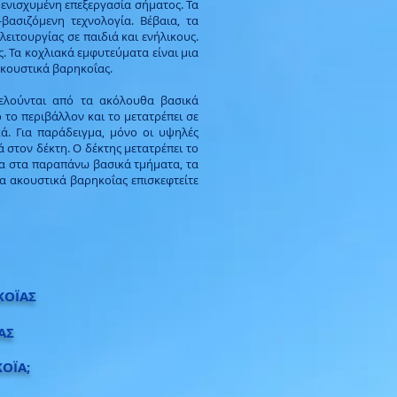
ενισχυμένη επεξεργασία σήματος. Τα
-βασιζόμενη τεχνολογία. Βέβαια, τα
λειτουργίας σε παιδιά και ενήλικους.
ς. Τα
κοχλιακά εμφυτεύματα
είναι μια
ακουστικά βαρηκοΐας.
τελούνται από τα ακόλουθα βασικά
 το περιβάλλον και το μετατρέπει σε
κά. Για παράδειγμα, μόνο οι υψηλές
 στον δέκτη. Ο δέκτης μετατρέπει το
ετα στα παραπάνω βασικά τμήματα, τα
α ακουστικά βαρηκοΐας επισκεφτείτε
ΚΟΪΑΣ
ΑΣ
ΟΪΑ;