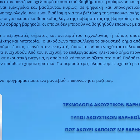
υν στον μοντέρνο σχεδιασμό ακουστικού βοηθήματος: η σμίκρυνση και η 
ναι εξελιγμένα και βασίζονται, κυρίως, σε ψηφιακή και υπολογιστικά
η τεχνολογία, που είναι διαθέσιμη για την βελτίωση της επικοινωνιακής 
φιοι για ακουστικά βαρηκοΐας, λόγω της σοβαρότητας της βαρηκοΐας του
πολύ σοβαρή βαρηκοΐα, οι οποίοι δεν μπορούν να βοηθηθούν επαρκώς με 
ι επεξεργαστές σήματος και ανεξαρτήτου τεχνολογίας ή τύπου, απο
Δέκτης και Μπαταρία. Το μικρόφωνο περισυλλέγει το ακουστικό σήμα από
σήμα, έπειτα, περνά στον ενισχυτή, όπου το σήμα ενισχύεται επιλεκτι
 ενισχυθούν. Από τον ενισχυτή, το επεξεργασμένο ηλεκτρικό σήμα περνά
 σε ακουστική ενέργεια, η οποία τελικά παρουσιάζεται στο αυτί. Πρόσθ
 πρόσθετα χαρακτηριστικά. Για περισσότερες πληροφορίες σχετικά με τ
 να προγραμματίσετε ένα ραντεβού, επικοινωνήστε μαζί μας.
ΤΕΧΝΟΛΟΓΙΑ ΑΚΟΥΣΤΙΚΩΝ ΒΑΡΗ
ΤΥΠΟΙ ΑΚΟΥΣΤΙΚΩΝ ΒΑΡΗΚΟΪ
ΠΩΣ ΑΚΟΥΕΙ ΚΑΠΟΙΟΣ ΜΕ ΒΑΡΗΚ