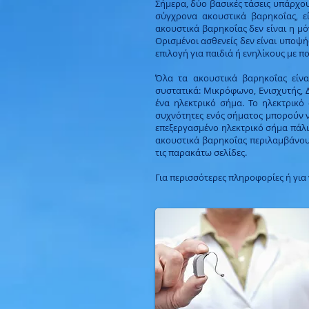
Σήμερα, δύο βασικές τάσεις υπάρχο
σύγχρονα ακουστικά βαρηκοΐας, εί
ακουστικά βαρηκοΐας δεν είναι η μόν
Ορισμένοι ασθενείς δεν είναι υποψή
επιλογή για παιδιά ή ενηλίκους με 
Όλα τα ακουστικά βαρηκοΐας είνα
συστατικά: Μικρόφωνο, Ενισχυτής, 
ένα ηλεκτρικό σήμα. Το ηλεκτρικό 
συχνότητες ενός σήματος μπορούν να
επεξεργασμένο ηλεκτρικό σήμα πάλι
ακουστικά βαρηκοΐας περιλαμβάνουν
τις παρακάτω σελίδες.
Για περισσότερες πληροφορίες ή για