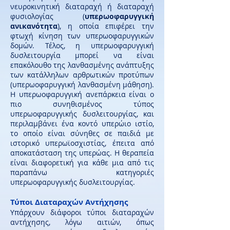
νευροκινητική διαταραχή ή διαταραχή
φυσιολογίας (
υπερωοφαρυγγική
ανικανότητα
), η οποία επιφέρει την
φτωχή κίνηση των υπερωοφαρυγγικών
δομών. Τέλος, η υπερωοφαρυγγική
δυσλειτουργία μπορεί να είναι
επακόλουθο της λανθασμένης ανάπτυξης
των κατάλληλων αρθρωτικών προτύπων
(υπερωοφαρυγγική λανθασμένη μάθηση).
Η υπερωοφαρυγγική ανεπάρκεια είναι ο
πιο συνηθισμένος τύπος
υπερωοφαρυγγικής δυσλειτουργίας, και
περιλαμβάνει ένα κοντό υπερώιο ιστίο,
το οποίο είναι σύνηθες σε παιδιά με
ιστορικό υπερωϊοσχιστίας, έπειτα από
αποκατάσταση της υπερώας. Η θεραπεία
είναι διαφορετική για κάθε μια από τις
παραπάνω κατηγοριές
υπερωοφαρυγγικής δυσλειτουργίας.
Τύποι Διαταραχών Αντήχησης
Υπάρχουν διάφοροι τύποι διαταραχών
αντήχησης, λόγω αιτιών, όπως