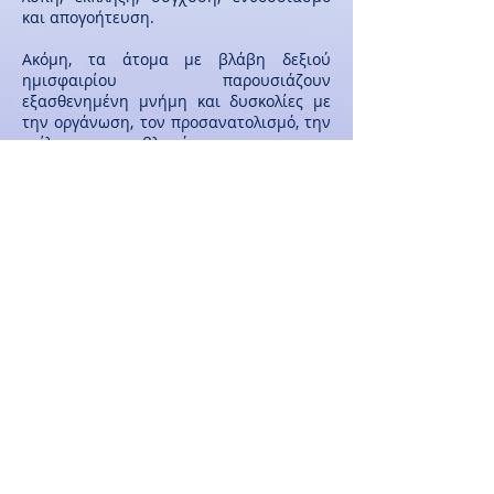
και απογοήτευση.
Ακόμη, τα άτομα με βλάβη δεξιού
ημισφαιρίου παρουσιάζουν
εξασθενημένη μνήμη και δυσκολίες με
την οργάνωση, τον προσανατολισμό, την
επίλυση προβλημάτων και την
πραγματολογία.
Τι θεραπείες υπάρχουν για άτομα με
βλάβη δεξιού ημισφαιρίου;
Ένα άτομο με βλάβη δεξιού ημισφαιρίου
θα πρέπει να έχει επίγνωση του
επικοινωνιακού προβλήματος
προκειμένου να επισκεφθεί έναν
λογοπαθολόγο, έναν επαγγελματία
εκπαιδευμένο να δουλεύει με άτομα που
παρουσιάζουν επικοινωνιακές
διαταραχές. Ο λογοπαθολόγος θα
δουλέψει με το άτομο και θα αναπτύξει
ένα πρόγραμμα θεραπείας, σχεδιασμένο
να βελτιώνει τις γνωστικές-
επικοινωνιακές ικανότητές του.